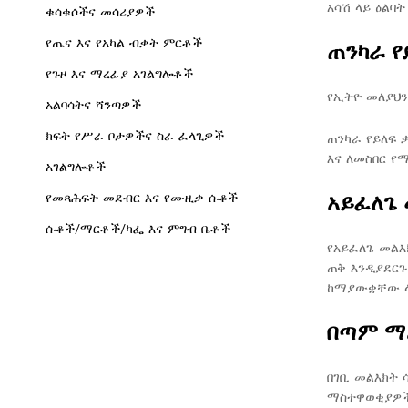
አሳሽ ላይ ዕልባት
ቁሳቁሶችና መሳሪያዎች
የጤና እና የአካል ብቃት ምርቶች
ጠንካራ የ
የጉዞ እና ማረፊያ አገልግሎቶች
የኢትዮ መለያህን
አልባሳትና ሻንጣዎች
ክፍት የሥራ ቦታዎችና ስራ ፈላጊዎች
ጠንካራ የይለፍ 
እና ለመስበር የ
አገልግሎቶች
አይፈለጌ
የመጻሕፍት መደብር እና የሙዚቃ ሱቆች
ሱቆች/ማርቶች/ካፌ እና ምግብ ቤቶች
የአይፈለጌ መል
ጠቅ እንዲያደርጉ
ከማያውቋቸው ላኪ
በጣም ማ
በገቢ መልእክት 
ማስተዋወቂያዎች