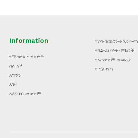
Information
ማጭበርበርን-እንዴት-
የግል-ደህንነት-ምክሮች
የሚጠየቁ ጥያቄዎች
የአጠቃቀም መመሪያ
ስለ እኛ
የ ግል የሆነ
አግኙን
እገዛ
አላግባብ መጠቀም