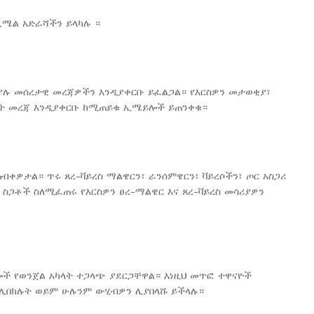
ሜል አድራሻችን ይላካሉ ።
 ያሉ መሰረታዊ መረጃዎችን እንዲያቀርቡ ይፈልጋል። የእርስዎን መታወቂያ፣
ነት መረጃ እንዲያቀርቡ ከሚጠይቁ ኢሜይሎች ይጠንቀቁ።
ቀዎታል። ጥሩ ጸረ-ቫይረስ ማልዌርን፣ ራንሰምዌርን፣ ቫይረሶችን፣ ጦር አስጋሪ
 ስጋቶች ስለሚፈጠሩ የእርስዎን ፀረ-ማልዌር እና ጸረ-ቫይረስ መሳሪያዎን
ሌሎች የወንጀል አካላት ተጋላጭ ያደርጋቸዋል። እነዚህ መጥፎ ተዋናዮች
ሊበክሉት ወይም ሁሉንም ውሂብዎን ሊያበላሹ ይችላሉ።