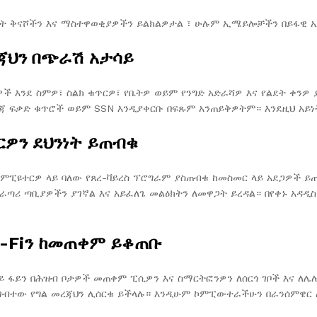
ት ቅናሾችን እና ማስተዋወቂያዎችን ይልክልዎታል ፣ ሁሉም ኢሜይሎቻችን በይፋዊ ኢ
ጃህን በጭራሽ አታሳይ
 እንደ ስምዎ፣ ስልክ ቁጥርዎ፣ የቤትዎ ወይም የንግድ አድራሻዎ እና የልደት ቀንዎ
ንጃ ፍቃድ ቁጥሮች ወይም SSN እንዲያቀርቡ በፍጹም አንጠይቅዎትም። እንደዚህ አይ
ርዎን ደህንነት ይጠብቁ
ምፒዩተርዎ ላይ ባለው የጸረ-ቫይረስ ፕሮግራም ያስጠብቁ ከመስመር ላይ አደጋዎች ይጠብ
ጣሪ ጣቢያዎችን ያገኛል እና አይፈለጌ መልዕክትን ለመዋጋት ይረዳል። በየቀኑ አዳዲስ
i-Fiን ከመጠቀም ይቆጠቡ
 ዋይ ፋይን በሕዝብ ቦታዎች መጠቀም ፒሲዎን እና ስማርትፎንዎን ለሰርጎ ገቦች እና ለ
ገብተው የግል መረጃህን ሊሰርቁ ይችላሉ። እንዲሁም ኮምፒውተራችሁን በራንሰምዌር 