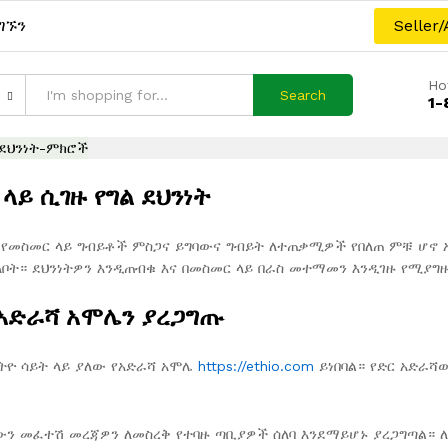
ግኙን
Seller/
Ho
Search
1-
-ደህንነት-ምክሮች
ላይ ሲገዙ የግል ደህንነት
 የመስመር ላይ ግብይቶች ምስጋና ይግባውና ግብይት ለተጠቃሚዎች የበለጠ ምቹ ሆኖ 
ቦት። ደህንነትዎን እንዲጠብቁ እና በመስመር ላይ በራስ መተማመን እንዲገዙ የሚያግ
አድራሻ አሞሌን ያረጋግጡ
ትዮ ሳይት ላይ ያለው የአድራሻ አሞሌ
https://ethio.com
ይነበባል። የድር አድራሻው
ን መፈተሽ መረጃዎን ለመስረቅ የተባዙ ጣቢያዎች ሰለባ እንደማይሆኑ ያረጋግጣል። ለ