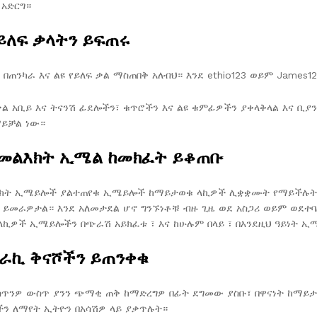
 አድርግ።
ይለፍ ቃላትን ይፍጠሩ
 በጠንካራ እና ልዩ የይለፍ ቃል ማስጠበቅ አለብህ። እንደ ethio123 ወይም James
ቃል አቢይ እና ትናንሽ ፊደሎችን፣ ቁጥሮችን እና ልዩ ቁምፊዎችን ያቀላቅላል እና ቢ
ማይቻል ነው።
 መልእክት ኢሜል ከመክፈት ይቆጠቡ
እክት ኢሜይሎች ያልተጠየቁ ኢሜይሎች ከማይታወቁ ላኪዎች ሊቋቋሙት የማይችሉት ቅ
 ይመራዎታል። እንደ አለመታደል ሆኖ ግንኙነቶቹ ብዙ ጊዜ ወደ አስጋሪ ወይም ወደተባዙ
ዎች ኢሜይሎችን በጭራሽ አይክፈቱ ፣ እና ከሁሉም በላይ ፣ በእንደዚህ ዓይነት ኢ
ራኪ ቅናሾችን ይጠንቀቁ
ሳጥንዎ ውስጥ ያንን ጭማቂ ጠቅ ከማድረግዎ በፊት ደግመው ያስቡ፣ በዋናነት ከማይታ
ን ለማየት ኢትዮን በአሳሽዎ ላይ ያቃጥሉት።