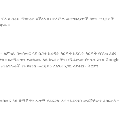
ግል ፕሌይ ስቶር ማውረድ ይችላሉ። በተለምዶ መተግበሪያዎች ከድር ጣቢያዎች
ናቸው።
። ለምሳሌ በመስመር ላይ ሲገዙ ክሬዲት ካርዶች ከዴቢት ካርዶች የበለጠ ደህና
ዎታል። በአማራጭ፣ የመስመር ላይ ክፍያዎችን በሚፈጽሙበት ጊዜ እንደ Google
 አገልግሎቶች የፋይናንስ መረጃዎን ለአንድ ነጋዴ ሳያቀርቡ ትርዎን
ስመር ላይ ሸማቾችን ኢላማ ያደርጋሉ እና የፋይናንስ መረጃቸውን ይሰርቃሉ።