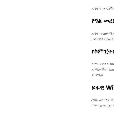
ኢትዮ በመደበኛነ
የግል መረ
ኢትዮ ተጠቃሚዎች
ፓስፖርት፣ የመ
የኮምፒተ
ኮምፒተርዎን በኮ
ኢሜሎችን፣ አጠራ
ያዘምኑ።
ይፋዊ W
በገጹ ላይ፣ ነፃ
ኮምፒውተርህን 