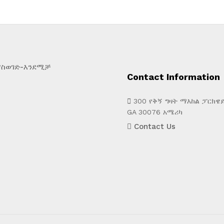
ማስወገድ-እንደሚቻ
Contact Information
300 የቅኝ ግዛት ማእከል ፓርክዌይ
GA 30076 አሜሪካ
Contact Us