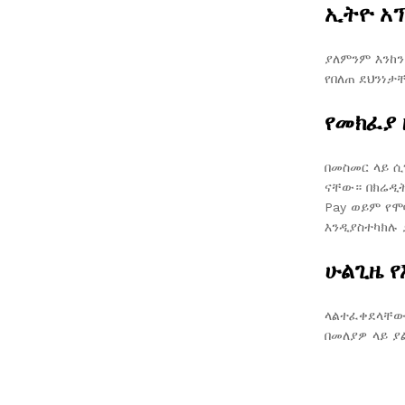
ኢትዮ አ
ያለምንም እንከን
የበለጠ ደህንነታ
የመክፈያ
በመስመር ላይ ሲ
ናቸው። በክሬዲት
Pay ወይም የሞ
እንዲያስተካክሉ
ሁልጊዜ የ
ላልተፈቀደላቸው
በመለያዎ ላይ ያ