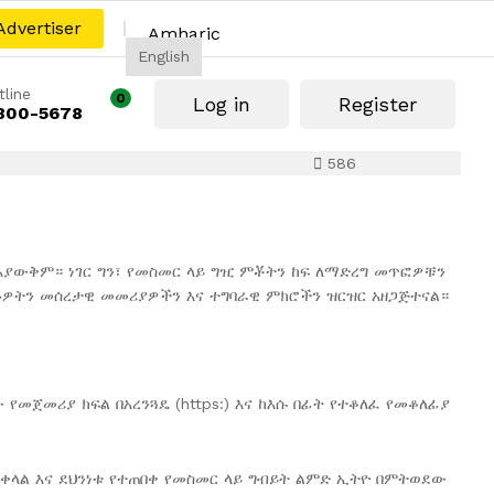
Advertiser
Amharic
English
tline
0
Log in
Register
800-5678
586
አያውቅም። ነገር ግን፣ የመስመር ላይ ግዢ ምቾትን ከፍ ለማድረግ መጥፎዎቹን
ዙዎትን መሰረታዊ መመሪያዎችን እና ተግባራዊ ምክሮችን ዝርዝር አዘጋጅተናል።
 የመጀመሪያ ክፍል በአረንጓዴ (https:) እና ከእሱ በፊት የተቆለፈ የመቆለፊያ
ቀላል እና ደህንነቱ የተጠበቀ የመስመር ላይ ግብይት ልምድ ኢትዮ በምትወደው