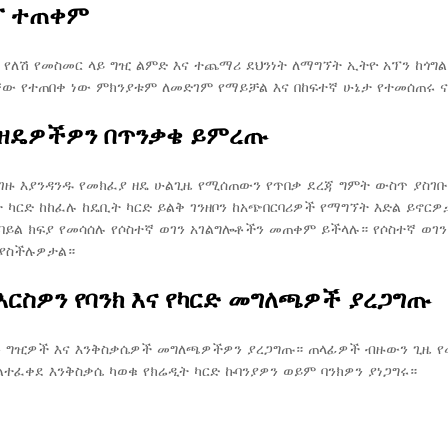
ፕ ተጠቀም
 የለሽ የመስመር ላይ ግዢ ልምድ እና ተጨማሪ ደህንነት ለማግኘት ኢትዮ አፕን ከጎ
ቸው የተጠበቀ ነው ምክንያቱም ለመድገም የማይቻል እና በከፍተኛ ሁኔታ የተመሰጠሩ 
 ዘዴዎችዎን በጥንቃቄ ይምረጡ
ገዙ እያንዳንዱ የመክፈያ ዘዴ ሁልጊዜ የሚሰጠውን የጥበቃ ደረጃ ግምት ውስጥ ያስገቡ
 ካርድ ከከፈሉ ከዴቢት ካርድ ይልቅ ገንዘቦን ከአጭበርባሪዎች የማግኘት እድል ይኖር
ባይል ክፍያ የመሳሰሉ የሶስተኛ ወገን አገልግሎቶችን መጠቀም ይችላሉ። የሶስተኛ ወገን
 ያስችሉዎታል።
እርስዎን የባንክ እና የካርድ መግለጫዎች ያረጋግጡ
 ግዢዎች እና እንቅስቃሴዎች መግለጫዎችዎን ያረጋግጡ። ጠላፊዎች ብዙውን ጊዜ የመ
ልተፈቀደ እንቅስቃሴ ካወቁ የክሬዲት ካርድ ኩባንያዎን ወይም ባንክዎን ያነጋግሩ።