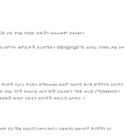
1234 ያሉ ቀላል የይለፍ ቃሎችን ከመጠቀም ይቆጠቡ።
ያንስ ስምንት ቁምፊዎች ይረዝማሉ። M$H@rlg8^6 ጠንካራ የይለፍ ቃል ነው
ናሾች ሲሆኑ ቅናሹን ለማስመለስ ወይም ከፍተኛ ቅናሽ ለማግኘት አገናኝን
 ድህረ ገፆች ይመራሉ ሰርጎ ገቦች የእርስዎን ግላዊ መረጃ የሚሰበስቡበት።
ሜይሎች ውስጥ ያሉትን አገናኞች በጭራሽ አይጫኑ ።
ወቅ የኢሜል አድራሻ የመጣ ከሆነ። ይልቁንስ እውነተኛ ቅናሾችን እና