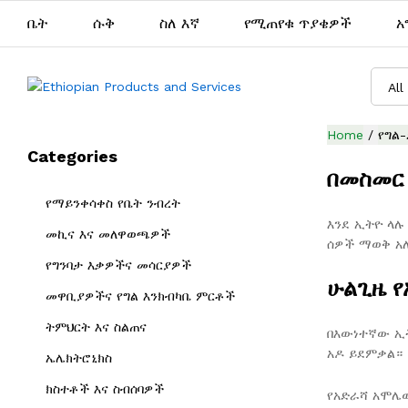
ቤት
ሱቅ
ስለ እኛ
የሚጠየቁ ጥያቄዎች
አ
All
Home
/
የግል
Categories
በመስመር 
የማይንቀሳቀስ የቤት ንብረት
እንደ ኢትዮ ላሉ
መኪና እና መለዋወጫዎች
ሰዎች ማወቅ አለ
የግንባታ እቃዎችና መሳርያዎች
ሁልጊዜ የ
መዋቢያዎችና የግል እንክብካቤ ምርቶች
ትምህርት እና ስልጠና
በእውነተኛው ኢ
አዶ ይደምቃል።
ኤሌክትሮኒክስ
ክስተቶች እና ስብሰባዎች
የአድራሻ አሞሌው