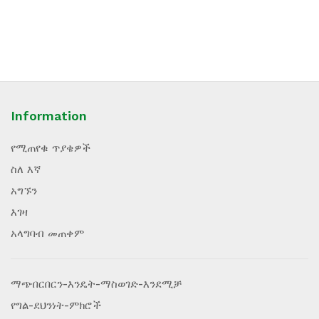
Information
የሚጠየቁ ጥያቄዎች
ስለ እኛ
አግኙን
እገዛ
አላግባብ መጠቀም
ማጭበርበርን-እንዴት-ማስወገድ-እንደሚቻ
የግል-ደህንነት-ምክሮች