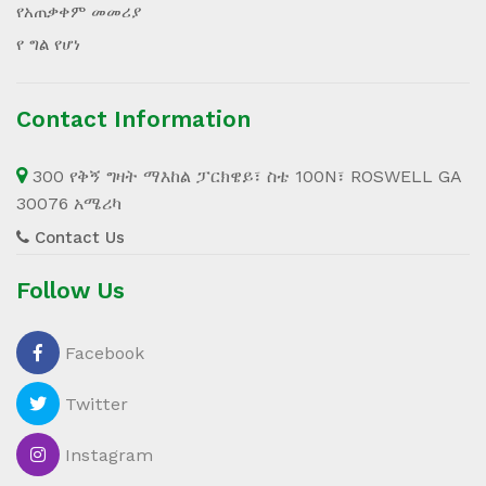
የአጠቃቀም መመሪያ
የ ግል የሆነ
Contact Information
300 የቅኝ ግዛት ማእከል ፓርክዌይ፣ ስቴ 100N፣ ROSWELL GA
30076 አሜሪካ
Contact Us
Follow Us
Facebook
Twitter
Instagram