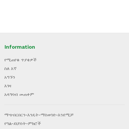
Information
የሚጠየቁ ጥያቄዎች
ስለ እኛ
አግኙን
እገዛ
አላግባብ መጠቀም
ማጭበርበርን-እንዴት-ማስወገድ-እንደሚቻ
የግል-ደህንነት-ምክሮች