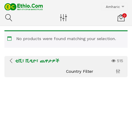
Amharic
0
No products were found matching your selection.
ቲቪ፣ ቪዲዮ፣ ጨዋታዎች
515
Country Filter