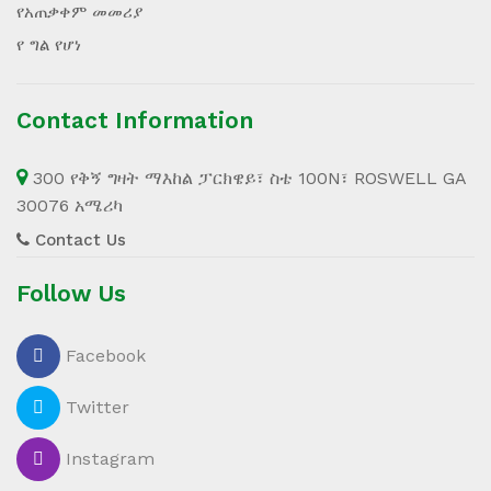
የአጠቃቀም መመሪያ
የ ግል የሆነ
Contact Information
300 የቅኝ ግዛት ማእከል ፓርክዌይ፣ ስቴ 100N፣ ROSWELL GA
30076 አሜሪካ
Contact Us
Follow Us
Facebook
Twitter
Instagram