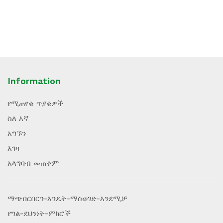
Information
የሚጠየቁ ጥያቄዎች
ስለ እኛ
አግኙን
እገዛ
አላግባብ መጠቀም
ማጭበርበርን-እንዴት-ማስወገድ-እንደሚቻ
የግል-ደህንነት-ምክሮች