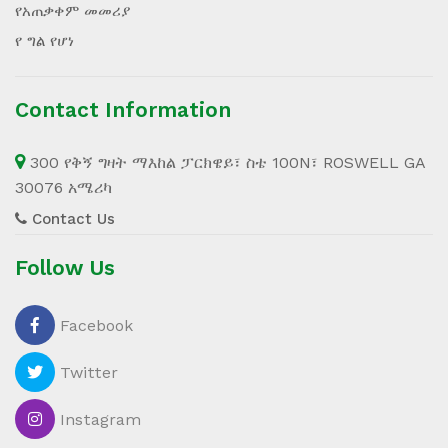
የአጠቃቀም መመሪያ
የ ግል የሆነ
Contact Information
300 የቅኝ ግዛት ማእከል ፓርክዌይ፣ ስቴ 100N፣ ROSWELL GA
30076 አሜሪካ
Contact Us
Follow Us
Facebook
Twitter
Instagram