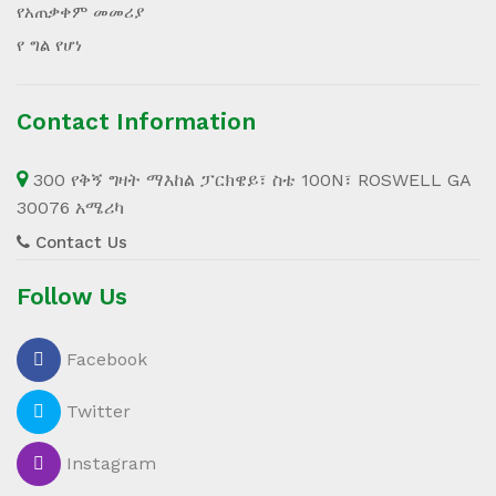
የአጠቃቀም መመሪያ
የ ግል የሆነ
Contact Information
300 የቅኝ ግዛት ማእከል ፓርክዌይ፣ ስቴ 100N፣ ROSWELL GA
30076 አሜሪካ
Contact Us
Follow Us
Facebook
Twitter
Instagram