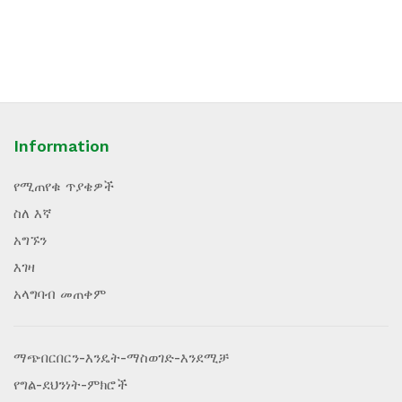
Information
የሚጠየቁ ጥያቄዎች
ስለ እኛ
አግኙን
እገዛ
አላግባብ መጠቀም
ማጭበርበርን-እንዴት-ማስወገድ-እንደሚቻ
የግል-ደህንነት-ምክሮች