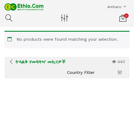
Amharic
0
No products were found matching your selection.
ትላልቅ የመጓጓዣ መኪናዎች
440
Country Filter